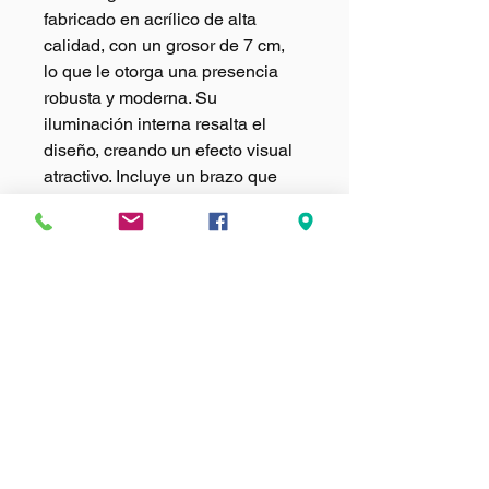
fabricado en acrílico de alta 
calidad, con un grosor de 7 cm, 
lo que le otorga una presencia 
robusta y moderna. Su 
iluminación interna resalta el 
diseño, creando un efecto visual 
atractivo. Incluye un brazo que 
permite fijarlo fácilmente a la 
pared, asegurando estabilidad y 
un montaje sencillo.
INFORMACIÓN DE
PRODUCTO
Soy la descripción de un producto. 
POLÍTICA DE
Soy el lugar ideal para agregar 
DEVOLUCIÓN Y
detalles sobre tu producto, así como 
REEMBOLSO
tamaño, materiales, instrucciones de 
cuidado y de limpieza. Es también un 